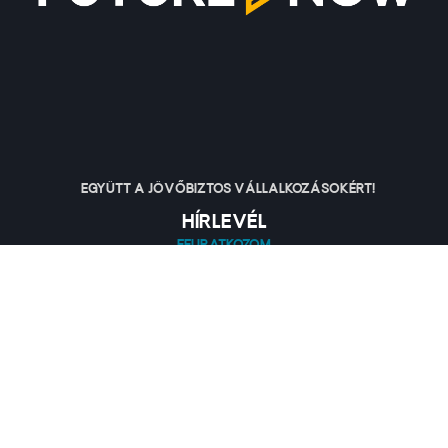
Együtt a jövőbiztos vállalkozásokért!
Hírlevél
Feliratkozom
Leiratkozás
Adatvédelmi tájékoztató
Adatvédelmi Nyilatkozat
Legutóbbi módosítás: 2026.01.01.
Kapcsolat
info@future-now.hu