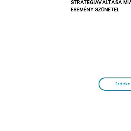
stratégiaváltása mia
esemény szünetel
Érdeke