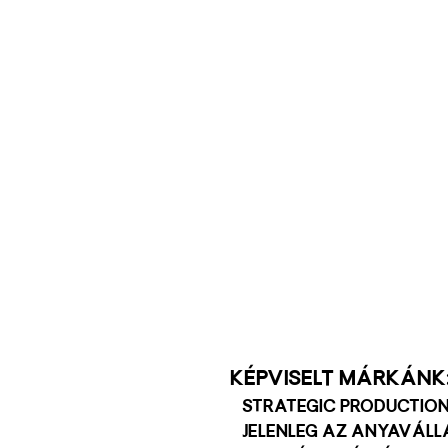
Adj elő kény
Képviselt márkánk:
strategic production
jelenleg az anyaváll