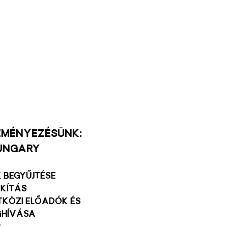
s hirdesd bátran,
eményezésünk:
ungary
 begyűjtése
akítás
tközi előadók és
ghívása
p