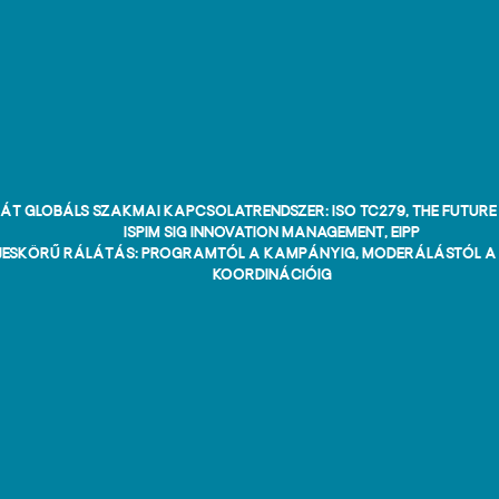
át globáls szakmai kapcsolatrendszer: ISO TC279, The Future
ISPIM SIG Innovation Management, EIPP
jeskörű rálátás: programtól a kampányig, moderálástól a 
koordinációig