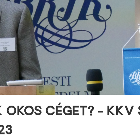
k okos céget? - Kk
23