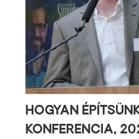
Hogyan építsün
Konferencia, 20