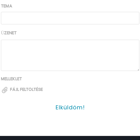
Téma
*
Üzenet
*
Melléklet
Fájl feltöltése
Elküldöm!