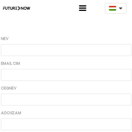
D
Név
*
Email cím
*
Cégnév
*
Adószám