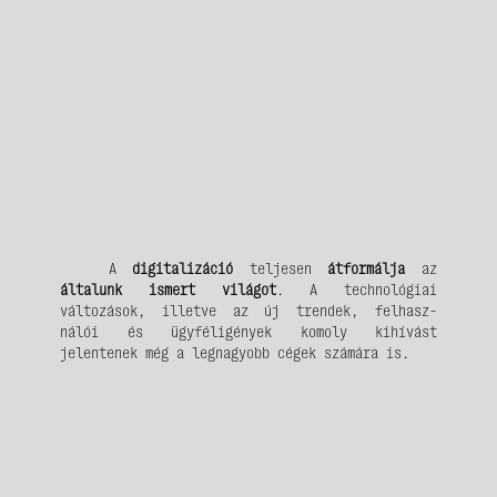
A
digitalizáció
teljesen
átformálja
az
általunk ismert világot
. A technológiai
változások, illetve az új trendek, felhasz-
nálói és ügyféligények komoly kihívást
jelentenek még a legnagyobb cégek számára is.